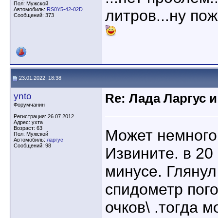
Пол: Мужской
Автомобиль:
RS0Y5-42-02D
литров...ну пожа
Сообщений: 373
23.01.2022, 18:38
ynto
Re: Лада Ларгус 
Форумчанин
Регистрация: 26.07.2012
Адрес: ухта
Возраст: 63
Может немного
Пол: Мужской
Автомобиль:
ларгус
Сообщений: 98
Извините. в 20 
минусе. Глянул
спидометр пого
очков\ .тогда 