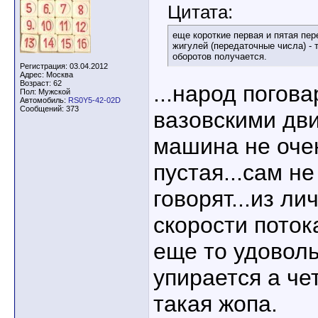
Цитата:
еще короткие первая и пятая пер
жигулей (передаточные числа) -
оборотов получается.
Регистрация: 03.04.2012
Адрес: Москва
Возраст: 62
...народ погова
Пол: Мужской
Автомобиль:
RS0Y5-42-02D
Сообщений: 373
вазовскими дв
машина не очен
пустая...сам не
говорят...из лич
скорости поток
еще то удоволь
упирается а чет
такая жопа.