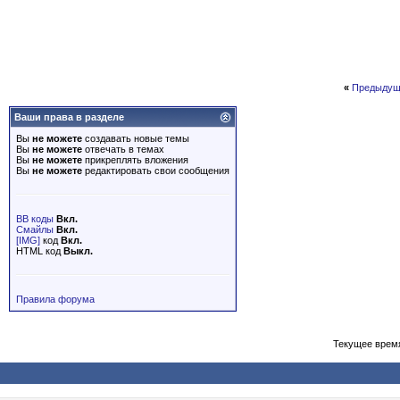
«
Предыдущ
Ваши права в разделе
Вы
не можете
создавать новые темы
Вы
не можете
отвечать в темах
Вы
не можете
прикреплять вложения
Вы
не можете
редактировать свои сообщения
BB коды
Вкл.
Смайлы
Вкл.
[IMG]
код
Вкл.
HTML код
Выкл.
Правила форума
Текущее врем