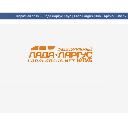
Обратная связь
-
Лада Ларгус Клуб | Lada Largus Club
-
Архив
-
Вверх