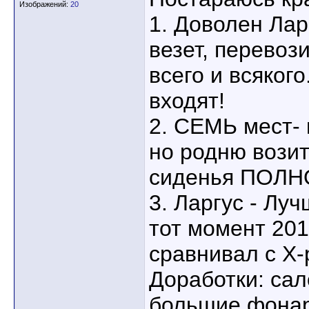
Изображений:
20
1. Доволен Лар
везет, перевоз
всего и всяког
входят!
2. СЕМЬ мест- 
но родню возит
сиденья ПОЛ
3. Ларгус - Лу
тот момент 2012
сравнивал с Х-
Доработки: са
большие фонар