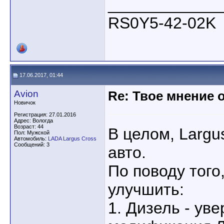
____________
RS0Y5-42-02K
17.06.2017, 01:44
Avion
Re: Твое мнение 
Новичок
Регистрация: 27.01.2016
Адрес: Вологда
Возраст: 44
В целом, Largu
Пол: Мужской
Автомобиль:
LADA Largus Cross
Сообщений: 3
авто.
По поводу того
улучшить:
1. Дизель - ув