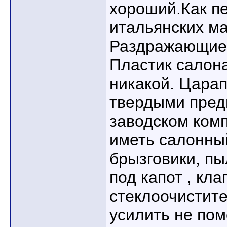
хороший.Как п
итальянских м
Раздражающие
Пластик салона
никакой. Цара
твердыми пред
заводском ком
иметь салонны
брызговики, п
под капот , кл
стеклоочистит
усилить не по