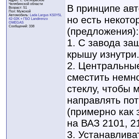
Адрес: с. Октябрьское
Челябинской области
В принципе ав
Возраст: 51
Пол: Мужской
Автомобиль:
Lada Largus KS0Y5L
но есть некот
42-02K + ГБО Landirenzo
OMEGAS
Сообщений: 338
(предложения):
1. С завода за
крышу изнутри
2. Центральны
сместить немн
стеклу, чтобы 
направлять пот
(примерно как 
на ВАЗ 2101, 21
3. Устанавлива