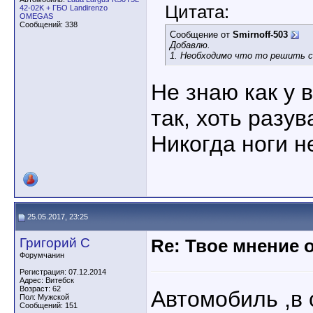
Цитата:
42-02K + ГБО Landirenzo
OMEGAS
Сообщений: 338
Сообщение от
Smirnoff-503
Добавлю.
1. Необходимо что то решить с
Не знаю как у в
так, хоть разув
Никогда ноги н
25.05.2017, 23:25
Григорий С
Re: Твое мнение 
Форумчанин
Регистрация: 07.12.2014
Адрес: Витебск
Возраст: 62
Автомобиль ,в 
Пол: Мужской
Сообщений: 151