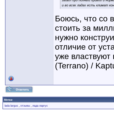
забыл про полный привод и нор
и во всех ладах есть климат ко
Боюсь, что со 
стоить за милл
нужно конструи
отличие от уст
уже властвуют 
(Terrano) / Kaptu
Метки
lada largus
,
отзывы
,
лада ларгус