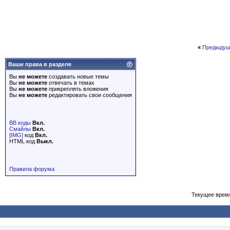
«
Предыдущ
Ваши права в разделе
Вы
не можете
создавать новые темы
Вы
не можете
отвечать в темах
Вы
не можете
прикреплять вложения
Вы
не можете
редактировать свои сообщения
BB коды
Вкл.
Смайлы
Вкл.
[IMG]
код
Вкл.
HTML код
Выкл.
Правила форума
Текущее врем