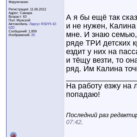
Форумчанин
Регистрация: 11.06.2012
Адрес: Самара
А я бы ещё так сказ
Возраст: 63
Пол: Мужской
и не нужен, Калина
Автомобиль:
Ларгус RS0Y5 42-
02D
Сообщений: 1,809
мне. И знаю семью,
Изображений:
20
ряде ТРИ детских к
ездит у них на пас
и тёщу везти, то о
ряд. Им Калина точ
________________
На работу езжу на 
попадаю!
Последний раз редактир
07:42
.