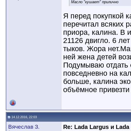
Масло "кушает" прилично
Я перед покупкой 
перечитал всяких ра
приора, калина. В и
21126 двигло. 6 лет
тыков. Жора нет.М
ней жена детей вози
Подумываю отдать е
повседневно на кали
больше, калина эко
объёмное привезти 
14.12.2016, 22:03
Вячеслав З.
Re: Lada Largus и Lada