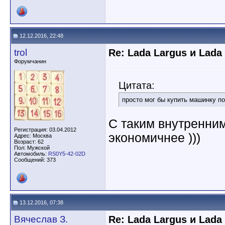
12.12.2016, 22:48
trol
Re: Lada Largus и Lada
Форумчанин
Цитата:
просто мог бы купить машинку п
C таким внутренни
Регистрация: 03.04.2012
экономичнее )))
Адрес: Москва
Возраст: 62
Пол: Мужской
Автомобиль:
RS0Y5-42-02D
Сообщений: 373
13.12.2016, 07:38
Вячеслав З.
Re: Lada Largus и Lada