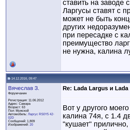
ставить на заводе 
Ларгусы ставят с п
может не быть конц
других недоразуме
при пересадке с к
преимущество ларгу
не нужна, калина 
14.12.2016, 09:47
Вячеслав З.
Re: Lada Largus и Lada
Форумчанин
Регистрация: 11.06.2012
Адрес: Самара
Вот у другого моего
Возраст: 63
Пол: Мужской
калина 74я, с 1.4 
Автомобиль:
Ларгус RS0Y5 42-
02D
Сообщений: 1,809
"кушает" прилично,
Изображений:
20