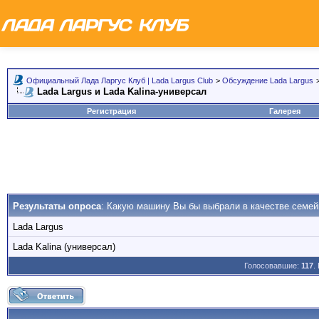
Официальный Лада Ларгус Клуб | Lada Largus Club
>
Обсуждение Lada Largus
Lada Largus и Lada Kalina-универсал
Регистрация
Галерея
Результаты опроса
: Какую машину Вы бы выбрали в качестве семей
Lada Largus
Lada Kalina (универсал)
Голосовавшие:
117
.