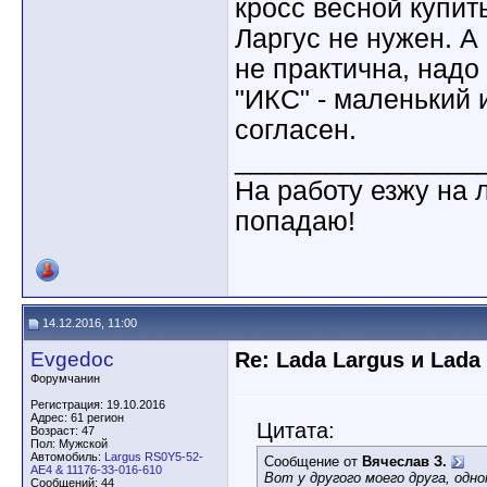
кросс весной купит
Ларгус не нужен. А 
не практична, надо 
"ИКС" - маленький 
согласен.
________________
На работу езжу на 
попадаю!
14.12.2016, 11:00
Evgedoc
Re: Lada Largus и Lada
Форумчанин
Регистрация: 19.10.2016
Адрес: 61 регион
Цитата:
Возраст: 47
Пол: Мужской
Автомобиль:
Largus RS0Y5-52-
Сообщение от
Вячеслав З.
AE4 & 11176-33-016-610
Вот у другого моего друга, однок
Сообщений: 44