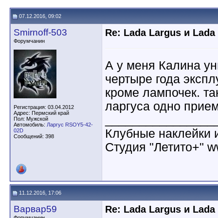
07.12.2016, 09:02
Smirnoff-503
Re: Lada Largus и Lada
Форумчанин
А у меня Калина ун
чертыре года экспл
кроме лампочек. так
ларгуса одно прием
Регистрация: 03.04.2012
Адрес: Пермский край
________________
Пол: Мужской
Автомобиль:
Ларгус RSOY5-42-
Клубные наклейки 
02D
Сообщений: 398
Студия "Летито+" ww
11.12.2016, 17:06
Варвар59
Re: Lada Largus и Lada
Форумчанин