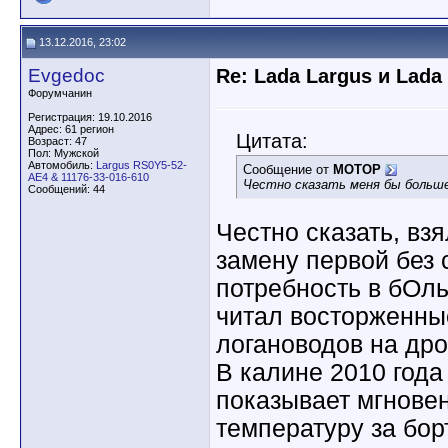
13.12.2016, 23:02
Evgedoc
Re: Lada Largus и Lada
Форумчанин
Регистрация: 19.10.2016
Адрес: 61 регион
Цитата:
Возраст: 47
Пол: Мужской
Автомобиль:
Largus RS0Y5-52-
Сообщение от
MOTOP
AE4 & 11176-33-016-610
Честно сказать меня бы больше
Сообщений: 44
Честно сказать, вз
замену первой без 
потребность в бОл
читал восторженны
логановодов на дро
В калине 2010 года 
показывает мгнове
температуру за бор