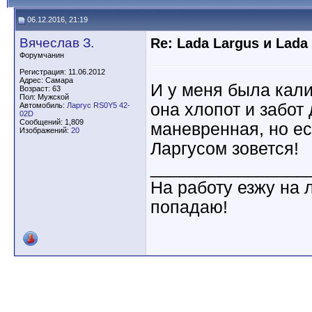
06.12.2016, 21:19
Вячеслав З.
Re: Lada Largus и Lada
Форумчанин
Регистрация: 11.06.2012
Адрес: Самара
И у меня была кали
Возраст: 63
Пол: Мужской
она хлопот и забот 
Автомобиль:
Ларгус RS0Y5 42-
02D
Сообщений: 1,809
маневренная, но ес
Изображений:
20
Ларгусом зовется!
________________
На работу езжу на 
попадаю!