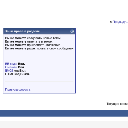
«
Предыдущ
Ваши права в разделе
Вы
не можете
создавать новые темы
Вы
не можете
отвечать в темах
Вы
не можете
прикреплять вложения
Вы
не можете
редактировать свои сообщения
BB коды
Вкл.
Смайлы
Вкл.
[IMG]
код
Вкл.
HTML код
Выкл.
Правила форума
Текущее врем